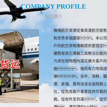
COMPANY PROFILE
公司簡介
機場航空貨運從事貨運航空銷售
和世界多個國家。本公司
戶的航空貨物運輸提供更穩定
優勢是其它運輸工具無法比擬的
力求在短時間內滿足廣大客戶的
施，強而有力地保證
運，急件，海鮮，寵
運、倉儲、異地派送全過程網上
位，從而為客戶事業提供可靠的
務。從收件至到達，從空
港，港到港的8小時，12