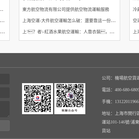
空貨運【機場航空當日達】航空快遞
東方航空物流有限公司提供航空物流運輸服務
冷
北京空運】北京大興機場正式通航 雙11物流備戰啟動
上海空運-大件航空運輸怎么破：還要靠這一份專業詳解指南
南京空運-南京至全國機場空運【南京機場貨運部】
上?？者\-紅酒水果航空運輸：人靠衣裝，貨靠包裝
公司：機場航空貨
電話：400-680-680
手機：13122011966
地址：上海市閔行
運站101-146號
貨站