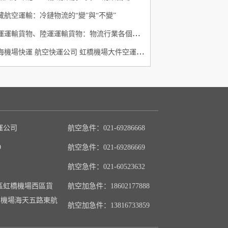
藏航空運輸：冷鏈物流的“變”與“不變”
空運運輸貨物、陸運運輸貨物：物流行業各個崗位
上海機場快運 航空快運公司 虹橋機場大件空運當天件
運公司
航空急件：021-69286668
9
航空急件：021-69286669
航空急件：021-60523632
區虹橋機場西區貨
航空加急件：18602177888
/浦東機場海天五路東航
航空加急件：13816733859