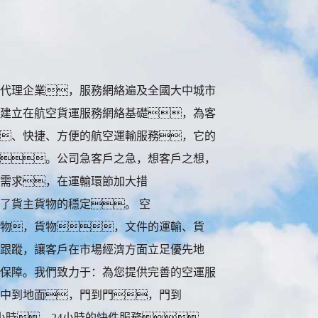
代理企業，服務網絡遍及全國大中城市
建立在航空貨運服務網絡基礎，為客
、快捷、方便的航空運輸服務，它的
。公司急客戶之急，想客戶之想，
需求，在運輸環節加大措
了貨主貨物的穩定。 空
物，貨物，文件的運輸、貨
跟蹤，讓客戶在市場經濟方面立足優先地
保障。我們致力于：為您提供完善的空運服
中到地面，門到門，門到
小時，24小時的快件服務，