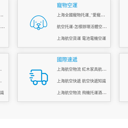
寵物空運
伊春航空托運快運-[機場運輸]
上海全國寵物托運_“愛寵候機廳”_上門接送寵物
國內空運網絡-上海航空貨運服務商
航空托運-怎樣辦理活體空運？
上海航空貨運 電池電機空運
國際速遞
流(航空、空運)
上海航空物流 紅木家具航空托運
件 服務理念
上海航空快遞 航空快遞知識
上海航空物流 飛機托運酒 易碎品打包托運
知識