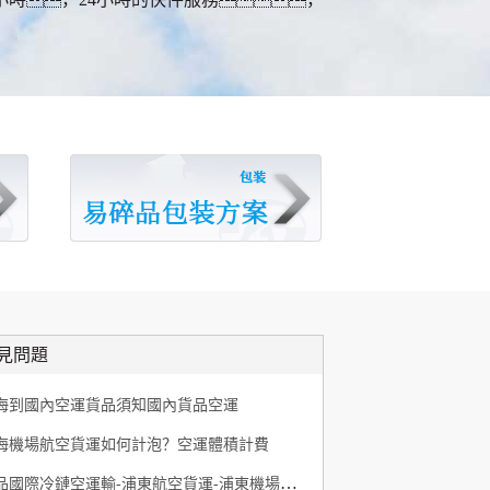
見問題
海到國內空運貨品須知國內貨品空運
海機場航空貨運如何計泡？空運體積計費
藥品國際冷鏈空運輸-浦東航空貨運-浦東機場航空快遞