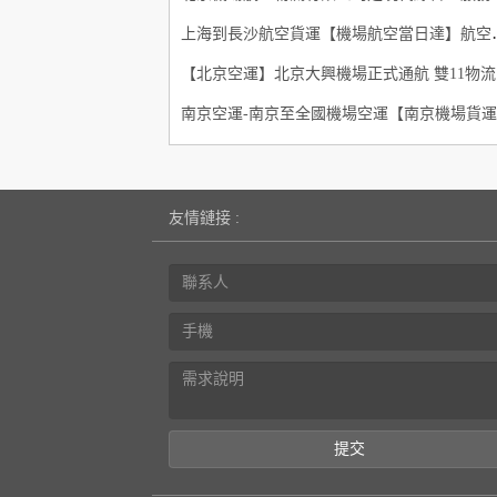
上海到長沙航
【
友情鏈接 :
提交