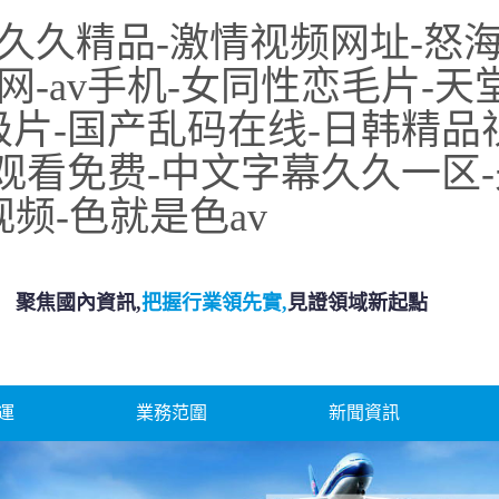
久久精品-激情视频网址-怒海
av手机-女同性恋毛片-天堂a
级片-国产乱码在线-日韩精品
线观看免费-中文字幕久久一区-
视频-色就是色av
聚焦國內資訊,
把握行業領先實,
見證領域新起點
運
業務范圍
新聞資訊