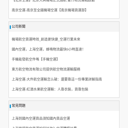
【北京空運】北京大興機場正式通航 雙11物流備戰啟動
南京空運-南京至全國機場空運【南京機場貨運部】
公司新聞
機場航空貨運時效_創造更快捷_空運行業未來
國內空運，上海空運，蜂鳴物流最快6小時直達！
手機能發航空件嗎【手機空運】
東方航空物流有限公司提供航空物流運輸服務
上海空運-大件航空運輸怎么破：還要靠這一份專業詳解指南
上海空運-紅酒水果航空運輸：人靠衣裝，貨靠包裝
常見問題
上海到國內空運貨品須知國內貨品空運