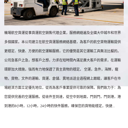
機場航空貨運從事貨運航空銷售代理企業，服務網絡遍及全國大中城市和世界
多個國家。本公司建立在航空貨運服務網絡基礎，為客戶的航空貨物運輸提供
更穩定、快捷、方便的航空運輸服務，它的優勢是其它運輸工具無法比擬的。
公司急客戶之急，想客戶之想，力求在短時間內滿足廣大客戶的需求，在運輸
環節加大措施，強而有力地保證了貨主貨物的穩定。 空運，急件，海鮮，寵
物，貨物，文件的運輸、貨運、倉儲、異地派送全過程網上跟蹤，讓客戶在市
場經濟方面立足優先地位，從而為客戶事業提供可靠的保障。我們致力于：為
您提供完善的空運服務。從收件至到達，從空中到地面，門到門，門到港，港
到港的8小時，12小時，24小時的快件服務，確保您的貨物能穩定，快捷...