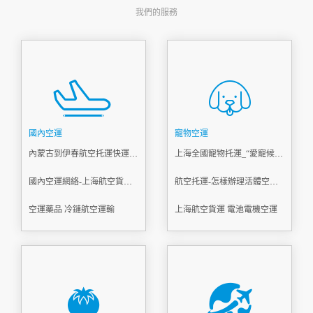
我們的服務
國內空運
寵物空運
內蒙古到伊春航空托運快運-[機場運輸]
上海全國寵物托運_“愛寵候機廳”_上門接送寵物
國內空運網絡-上海航空貨運服務商
航空托運-怎樣辦理活體空運？
空運藥品 冷鏈航空運輸
上海航空貨運 電池電機空運