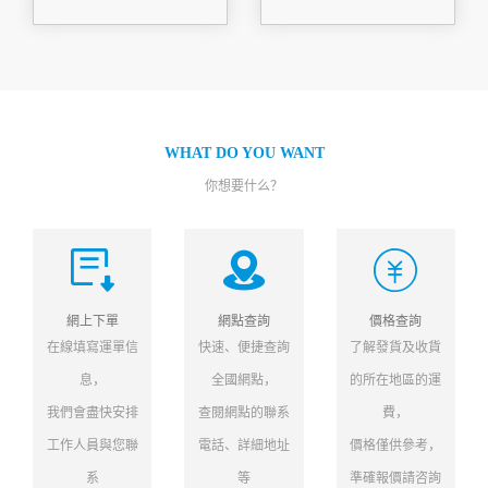
WHAT DO YOU WANT
你想要什么？
網上下單
網點查詢
價格查詢
在線填寫運單信
快速、便捷查詢
了解發貨及收貨
息，
全國網點，
的所在地區的運
我們會盡快安排
查閱網點的聯系
費，
工作人員與您聯
電話、詳細地址
價格僅供參考，
系
等
準確報價請咨詢