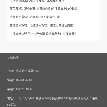
上海機場航空貨運如何計泡？空運體積計費
藥品國際冷鏈空運輸-浦東航空貨運-浦東機場航空快遞
冷藏航空運輸：冷鏈物流的“變”與“不變”
空運運輸貨物、陸運運輸貨物：物流行業各個崗位
上海機場快運 航空快運公司 虹橋機場大件空運當天件
友情鏈接 :
公司：機場航空貨運公司
電話：400-680-6809
手機：13122011966
地址：上海市閔行區虹橋機場西區貨運站101-146號/浦東機場海天五路東
航貨站