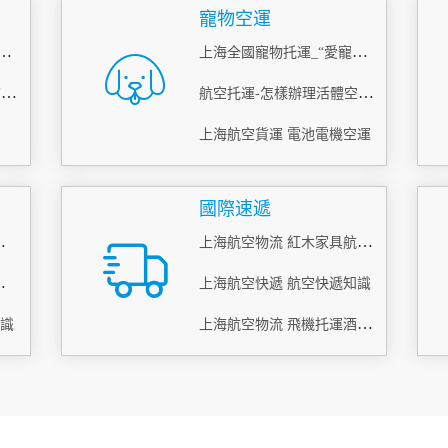
寵物空運
伊春航空托運快運-[機場運輸]
上海全國寵物托運_“愛寵候機廳”_上門接送寵物
國內空運網絡-上海航空貨運服務商
航空托運-怎樣辦理活體空運？
上海航空貨運 電池電機空運
國際速遞
物流(航空、空運)
上海航空物流 紅木家具航空托運
件 服務理念
上海航空快遞 航空快遞知識
上海航空物流 飛機托運酒 易碎品打包托運
知識