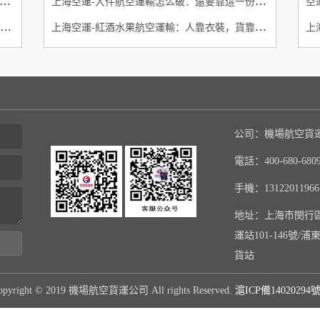
北京空運】北京大興機場正式通航 雙11物流備戰啟動
上海空運-大件航空運輸怎么破：還要靠這一份專業詳解指南
南京空運-南京至全國機場空運【南京機場貨運部】
上海空運-紅酒水果航空運輸：人靠衣裝，貨靠包裝
公司：機場航空貨
電話：400-680-680
手機：13122011966
地址：上海市閔行
運站101-146號
貨站
opyright © 2019 機場航空貨運公司 All rights Reserved.
滬ICP備14020294號