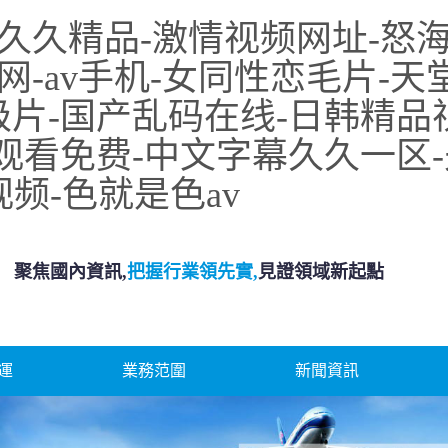
久久精品-激情视频网址-怒海
av手机-女同性恋毛片-天堂a
级片-国产乱码在线-日韩精品
线观看免费-中文字幕久久一区-
视频-色就是色av
聚焦國內資訊,
把握行業領先實,
見證領域新起點
運
業務范圍
新聞資訊