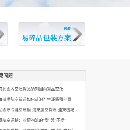
見問題
海到國內空運貨品須知國內貨品空運
海機場航空貨運如何計泡？空運體積計費
藥品國際冷鏈空運輸-浦東航空貨運-浦東機場航空快遞
藏航空運輸：冷鏈物流的“變”與“不變”