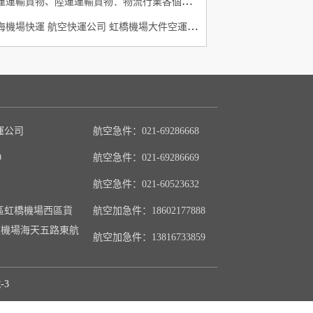
空運運輸貨物、陸運運輸貨物：物流行業各個崗位
上海機場快運 航空快運公司 虹橋機場大件空運當天件
運公司
航空急件：021-69286668
9
航空急件：021-69286669
航空急件：021-60523632
區虹橋機場西區貨
航空加急件：18602177888
/浦東機場海天五路東航
航空加急件：13816733859
-3